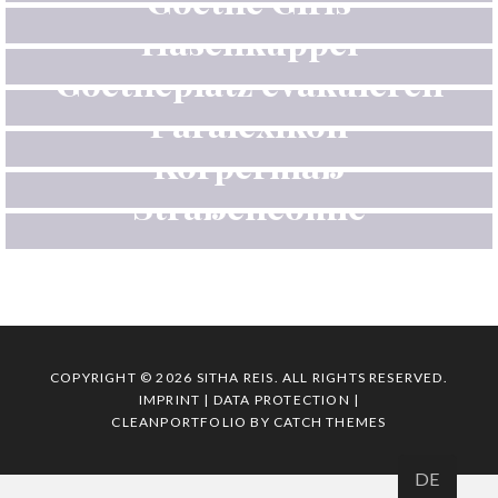
Hasenkuppel
Goetheplatz evakuieren
Paralexikon
Körpermaß
Straßencomic
COPYRIGHT © 2026
SITHA REIS
. ALL RIGHTS RESERVED.
IMPRINT | DATA PROTECTION
|
CLEANPORTFOLIO BY
CATCH THEMES
DE