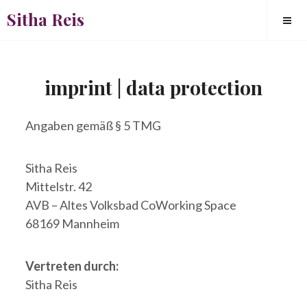
Skip
Sitha Reis
to
content
imprint | data protection
Square
Angaben gemäß § 5 TMG
Sitha Reis
Mittelstr. 42
AVB – Altes Volksbad CoWorking Space
68169 Mannheim
Vertreten durch:
Sitha Reis